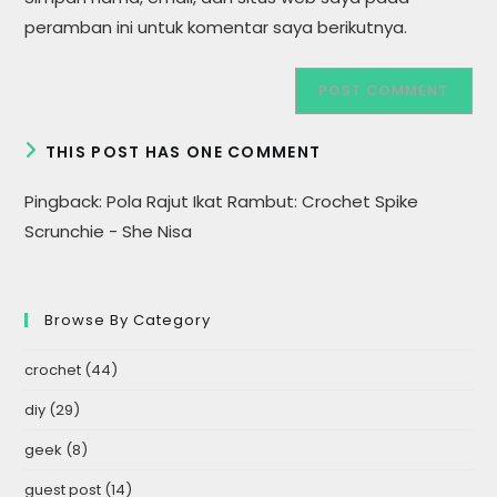
(optional)
peramban ini untuk komentar saya berikutnya.
THIS POST HAS ONE COMMENT
Pingback:
Pola Rajut Ikat Rambut: Crochet Spike
Scrunchie - She Nisa
Browse By Category
crochet
(44)
diy
(29)
geek
(8)
guest post
(14)