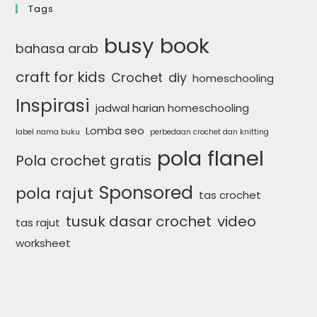
Tags
busy book
bahasa arab
craft for kids
Crochet
diy
homeschooling
Inspirasi
jadwal harian homeschooling
Lomba seo
label nama buku
perbedaan crochet dan knitting
pola flanel
Pola crochet gratis
Sponsored
pola rajut
tas crochet
tusuk dasar crochet
video
tas rajut
worksheet