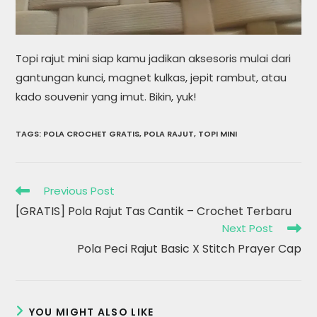
Topi rajut mini siap kamu jadikan aksesoris mulai dari
gantungan kunci, magnet kulkas, jepit rambut, atau
kado souvenir yang imut. Bikin, yuk!
TAGS
:
POLA CROCHET GRATIS
,
POLA RAJUT
,
TOPI MINI
Read
Previous Post
more
[GRATIS] Pola Rajut Tas Cantik – Crochet Terbaru
articles
Next Post
Pola Peci Rajut Basic X Stitch Prayer Cap
YOU MIGHT ALSO LIKE