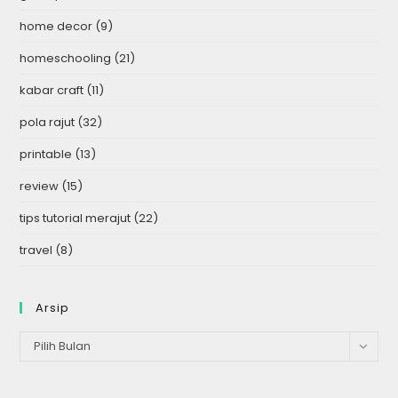
home decor
(9)
homeschooling
(21)
kabar craft
(11)
pola rajut
(32)
printable
(13)
review
(15)
tips tutorial merajut
(22)
travel
(8)
Arsip
Arsip
Pilih Bulan