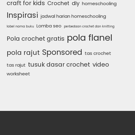
craft for kids
Crochet
diy
homeschooling
Inspirasi
jadwal harian homeschooling
Lomba seo
label nama buku
perbedaan crochet dan knitting
pola flanel
Pola crochet gratis
Sponsored
pola rajut
tas crochet
tusuk dasar crochet
video
tas rajut
worksheet