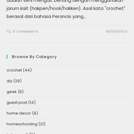
adalah seni mengait benang dengan menggunakan
jarum kait (hakpen/hook/hakken). Asal kata "crochet"
berasal dari bahasa Perancis yang…
0 COMMENTS
15/09/2023
Browse By Category
crochet
(44)
diy
(29)
geek
(8)
guest post
(14)
home decor
(9)
homeschooling
(21)