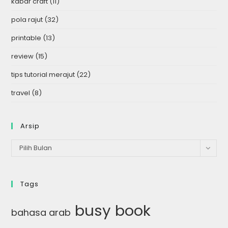
kabar craft
(11)
pola rajut
(32)
printable
(13)
review
(15)
tips tutorial merajut
(22)
travel
(8)
Arsip
Arsip
Pilih Bulan
Tags
busy book
bahasa arab