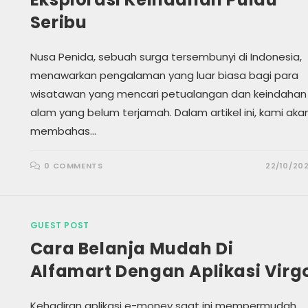
Seribu
Nusa Penida, sebuah surga tersembunyi di Indonesia,
menawarkan pengalaman yang luar biasa bagi para
wisatawan yang mencari petualangan dan keindahan
alam yang belum terjamah. Dalam artikel ini, kami aka
membahas…
0 COMMENTS
22/10/20
GUEST POST
Cara Belanja Mudah Di
Alfamart Dengan Aplikasi Virg
Kehadiran aplikasi e-money saat ini mempermudah