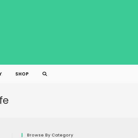
Y
SHOP
TOGGLE
WEBSITE
fe
SEARCH
Browse By Category