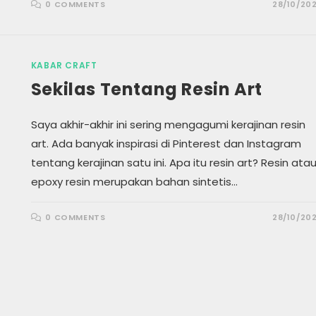
0 COMMENTS
28/10/20
KABAR CRAFT
Sekilas Tentang Resin Art
Saya akhir-akhir ini sering mengagumi kerajinan resin
art. Ada banyak inspirasi di Pinterest dan Instagram
tentang kerajinan satu ini. Apa itu resin art? Resin ata
epoxy resin merupakan bahan sintetis…
0 COMMENTS
28/10/20