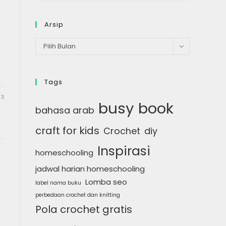
Arsip
Arsip
Pilih Bulan
Tags
23
busy book
bahasa arab
craft for kids
Crochet
diy
Inspirasi
homeschooling
jadwal harian homeschooling
Lomba seo
label nama buku
perbedaan crochet dan knitting
Pola crochet gratis