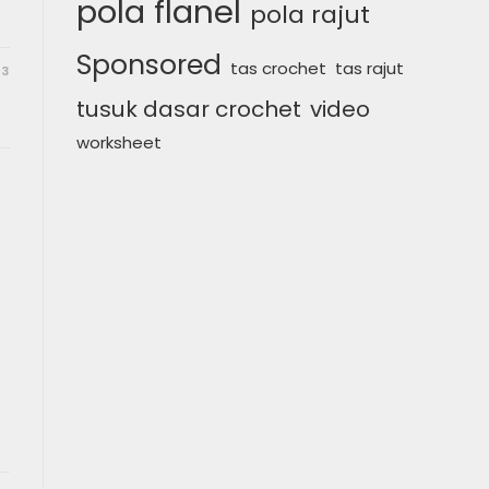
pola flanel
pola rajut
Sponsored
tas crochet
tas rajut
23
tusuk dasar crochet
video
worksheet