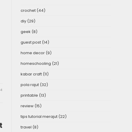
crochet
(44)
diy
(29)
geek
(8)
guest post
(14)
home decor
(9)
homeschooling
(21)
kabar craft
(11)
pola rajut
(32)
24
printable
(13)
review
(15)
tips tutorial merajut
(22)
t
travel
(8)