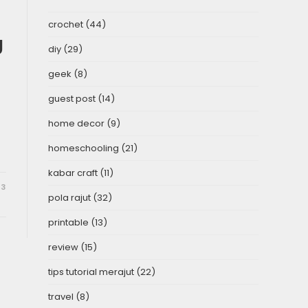
crochet
(44)
g
diy
(29)
geek
(8)
guest post
(14)
home decor
(9)
homeschooling
(21)
kabar craft
(11)
23
pola rajut
(32)
printable
(13)
review
(15)
tips tutorial merajut
(22)
travel
(8)