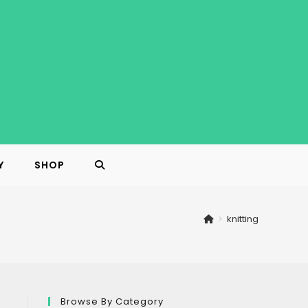
Y
SHOP
TOGGLE
WEBSITE
>
knitting
SEARCH
Browse By Category