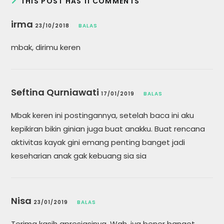
THIS POST HAS 11 COMMENTS
irma
23/10/2018
BALAS
mbak, dirimu keren
Seftina Qurniawati
17/01/2019
BALAS
Mbak keren ini postingannya, setelah baca ini aku
kepikiran bikin ginian juga buat anakku. Buat rencana
aktivitas kayak gini emang penting banget jadi
keseharian anak gak kebuang sia sia
Nisa
23/01/2019
BALAS
Terima kasih apresiasinya. Wah, iya bener banget,