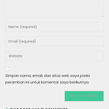
Enter
your
name
Enter
or
your
username
email
Enter
to
address
your
comment
to
website
comment
URL
Simpan nama, email, dan situs web saya pada
(optional)
peramban ini untuk komentar saya berikutnya.