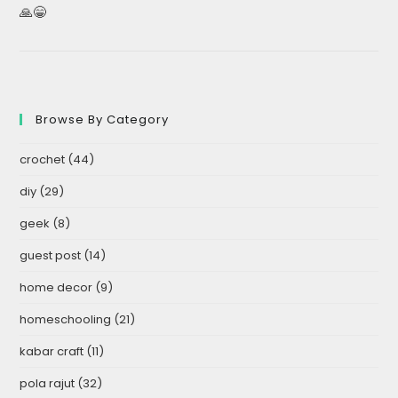
🙏😁
Browse By Category
crochet
(44)
diy
(29)
geek
(8)
guest post
(14)
home decor
(9)
homeschooling
(21)
kabar craft
(11)
pola rajut
(32)