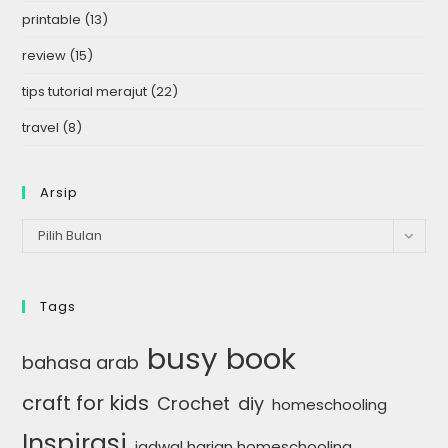
printable
(13)
review
(15)
tips tutorial merajut
(22)
travel
(8)
Arsip
Arsip
Pilih Bulan
Tags
busy book
bahasa arab
craft for kids
Crochet
diy
homeschooling
Inspirasi
jadwal harian homeschooling