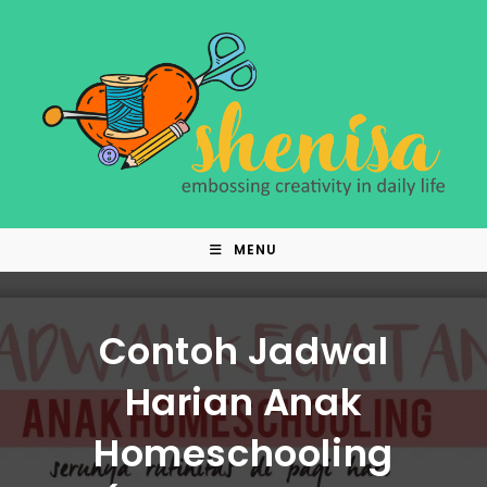
Skip
to
content
MENU
Contoh Jadwal
Harian Anak
Homeschooling