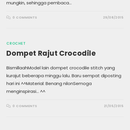
mungkin, sehingga pembaca…
0 COMMENTS
29/08/2015
CROCHET
Dompet Rajut Crocodile
BismillaahModel lain dompet crocodile stitch yang
kurajut beberapa minggu lalu. Baru sempat diposting
hari ini ^^Material: Benang nilonSemoga
menginspirasi... ^^
0 COMMENTS
21/05/2015