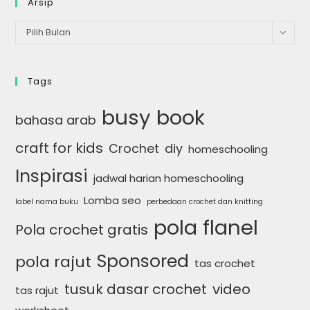
Arsip
Arsip
Pilih Bulan
Tags
busy book
bahasa arab
craft for kids
Crochet
diy
homeschooling
Inspirasi
jadwal harian homeschooling
Lomba seo
label nama buku
perbedaan crochet dan knitting
pola flanel
Pola crochet gratis
Sponsored
pola rajut
tas crochet
tusuk dasar crochet
video
tas rajut