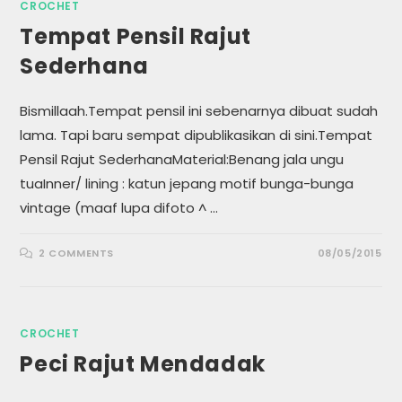
CROCHET
Tempat Pensil Rajut
Sederhana
Bismillaah.Tempat pensil ini sebenarnya dibuat sudah
lama. Tapi baru sempat dipublikasikan di sini.Tempat
Pensil Rajut SederhanaMaterial:Benang jala ungu
tuaInner/ lining : katun jepang motif bunga-bunga
vintage (maaf lupa difoto ^ …
2 COMMENTS
08/05/2015
CROCHET
Peci Rajut Mendadak