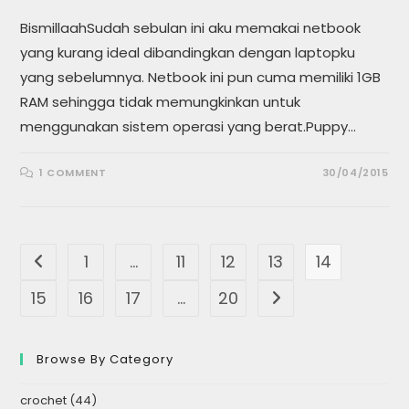
BismillaahSudah sebulan ini aku memakai netbook
yang kurang ideal dibandingkan dengan laptopku
yang sebelumnya. Netbook ini pun cuma memiliki 1GB
RAM sehingga tidak memungkinkan untuk
menggunakan sistem operasi yang berat.Puppy…
1 COMMENT
30/04/2015
1
…
11
12
13
14
Go to the previous page
15
16
17
…
20
Go to the next page
Browse By Category
crochet
(44)