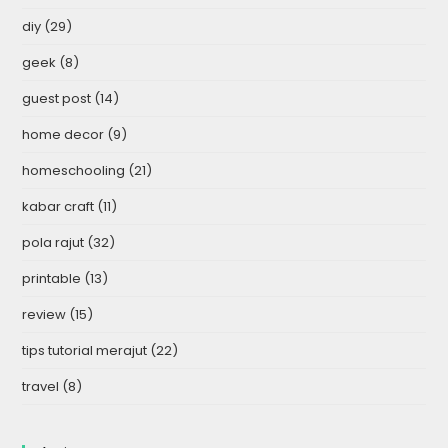
diy
(29)
geek
(8)
guest post
(14)
home decor
(9)
homeschooling
(21)
kabar craft
(11)
pola rajut
(32)
printable
(13)
review
(15)
tips tutorial merajut
(22)
travel
(8)