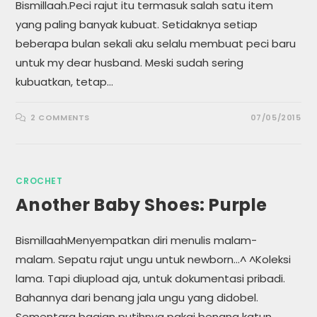
Bismillaah.Peci rajut itu termasuk salah satu item
yang paling banyak kubuat. Setidaknya setiap
beberapa bulan sekali aku selalu membuat peci baru
untuk my dear husband. Meski sudah sering
kubuatkan, tetap…
2 COMMENTS
07/05/2015
CROCHET
Another Baby Shoes: Purple
BismillaahMenyempatkan diri menulis malam-
malam. Sepatu rajut ungu untuk newborn...^ ^Koleksi
lama. Tapi diupload aja, untuk dokumentasi pribadi.
Bahannya dari benang jala ungu yang didobel.
Sementara bagian putihnya pakai benang katun