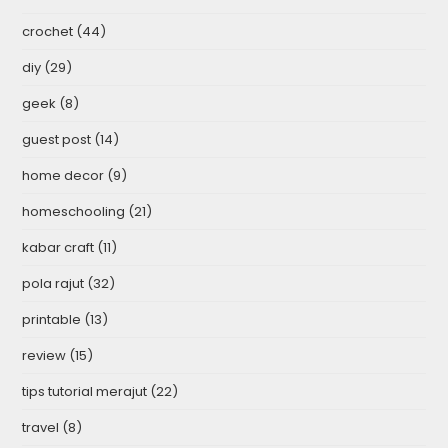
crochet
(44)
diy
(29)
geek
(8)
guest post
(14)
home decor
(9)
homeschooling
(21)
kabar craft
(11)
pola rajut
(32)
printable
(13)
review
(15)
tips tutorial merajut
(22)
travel
(8)