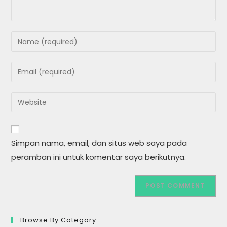
Enter
your
name
Enter
or
your
username
email
Enter
to
address
your
comment
to
website
comment
URL
Simpan nama, email, dan situs web saya pada
(optional)
peramban ini untuk komentar saya berikutnya.
Browse By Category