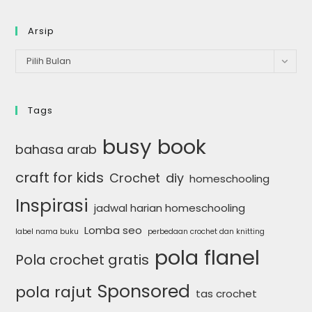
Arsip
Arsip
Pilih Bulan
Tags
busy book
bahasa arab
craft for kids
Crochet
diy
homeschooling
Inspirasi
jadwal harian homeschooling
Lomba seo
label nama buku
perbedaan crochet dan knitting
pola flanel
Pola crochet gratis
Sponsored
pola rajut
tas crochet