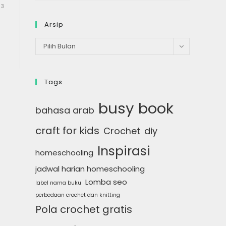
13
Arsip
Arsip
Pilih Bulan
Tags
busy book
bahasa arab
craft for kids
Crochet
diy
Inspirasi
homeschooling
jadwal harian homeschooling
Lomba seo
label nama buku
perbedaan crochet dan knitting
Pola crochet gratis