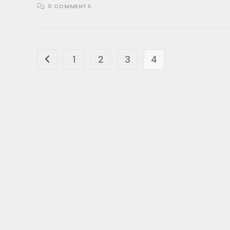
0 COMMENTS
1
2
3
4
Go to the previous page