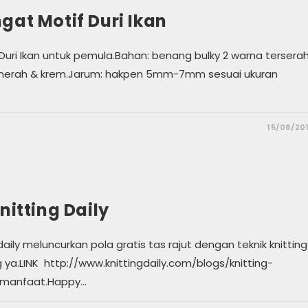
gat Motif Duri Ikan
 Duri Ikan untuk pemula.Bahan: benang bulky 2 warna tersera
e merah & krem.Jarum: hakpen 5mm-7mm sesuai ukuran
15/08/20
nitting Daily
g daily meluncurkan pola gratis tas rajut dengan teknik knitting
g ya.LINK http://www.knittingdaily.com/blogs/knitting-
ermanfaat.Happy…