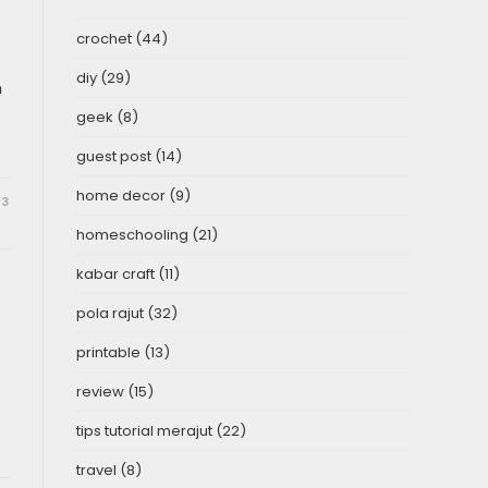
crochet
(44)
diy
(29)
h
geek
(8)
guest post
(14)
home decor
(9)
13
homeschooling
(21)
kabar craft
(11)
pola rajut
(32)
printable
(13)
review
(15)
tips tutorial merajut
(22)
travel
(8)