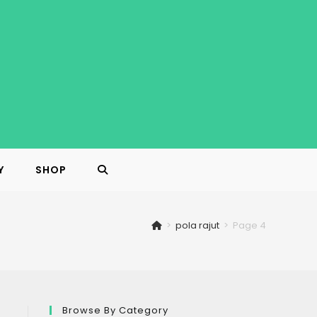
Y
SHOP
TOGGLE
WEBSITE
>
pola rajut
>
Page 4
SEARCH
Browse By Category