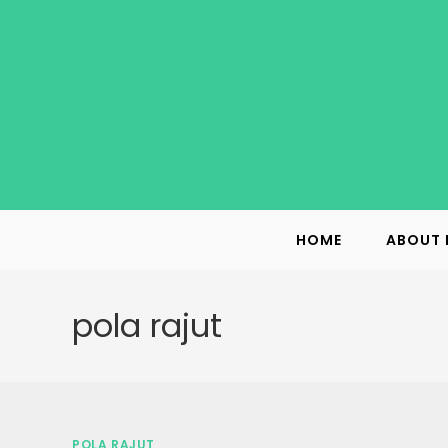
Skip
to
content
HOME
ABOUT 
pola rajut
POLA RAJUT