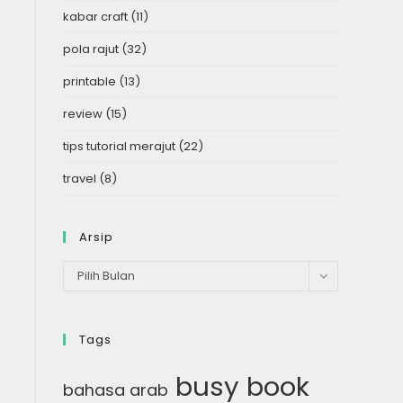
kabar craft
(11)
pola rajut
(32)
printable
(13)
review
(15)
tips tutorial merajut
(22)
travel
(8)
Arsip
Arsip
Pilih Bulan
Tags
busy book
bahasa arab