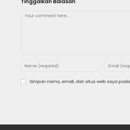
Tinggalkan Balasan
Comment
Enter
Enter
your
your
name
email
Simpan nama, email, dan situs web saya pada
or
address
username
to
to
comment
comment