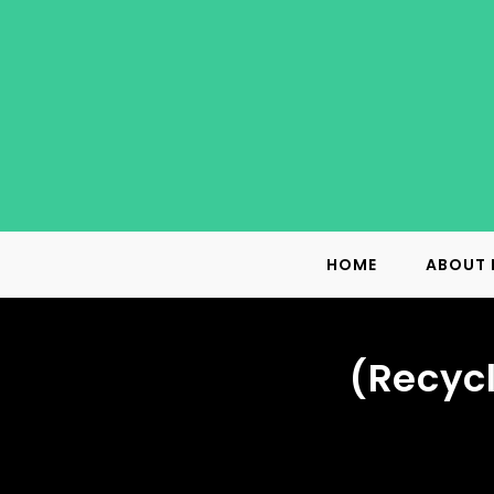
Skip
to
content
HOME
ABOUT 
(Recyc