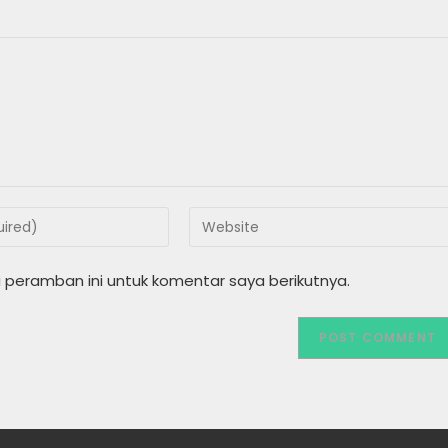
Enter
your
website
 peramban ini untuk komentar saya berikutnya.
URL
(optional)