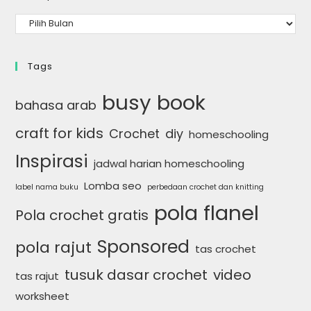
Tags
busy book
bahasa arab
craft for kids
Crochet
diy
homeschooling
Inspirasi
jadwal harian homeschooling
Lomba seo
label nama buku
perbedaan crochet dan knitting
pola flanel
Pola crochet gratis
Sponsored
pola rajut
tas crochet
tusuk dasar crochet
video
tas rajut
worksheet