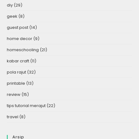
diy
(29)
geek
(8)
guest post
(14)
home decor
(9)
homeschooling
(21)
kabar craft
(11)
pola rajut
(32)
printable
(13)
review
(15)
tips tutorial merajut
(22)
travel
(8)
Arsip