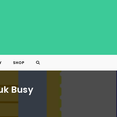
Y
SHOP
TOGGLE
WEBSITE
uk Busy
SEARCH