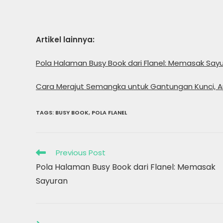
Artikel lainnya:
Pola Halaman Busy Book dari Flanel: Memasak Say
Cara Merajut Semangka untuk Gantungan Kunci, Ap
TAGS
:
BUSY BOOK
,
POLA FLANEL
Read
Previous Post
more
Pola Halaman Busy Book dari Flanel: Memasak
articles
Sayuran