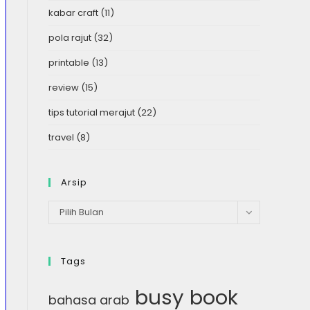
kabar craft
(11)
pola rajut
(32)
printable
(13)
review
(15)
tips tutorial merajut
(22)
travel
(8)
Arsip
Arsip
Pilih Bulan
Tags
busy book
bahasa arab