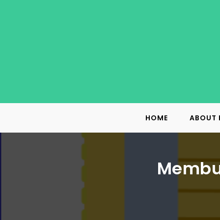
Skip
to
content
HOME
ABOUT 
Membua