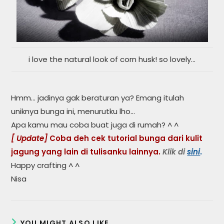
i love the natural look of corn husk! so lovely…
Hmm… jadinya gak beraturan ya? Emang itulah
uniknya bunga ini, menurutku lho…
Apa kamu mau coba buat juga di rumah? ^ ^
[ Update]
Coba deh cek tutorial bunga dari kulit
jagung yang lain di tulisanku lainnya.
Klik di
sini
.
Happy crafting ^ ^
Nisa
YOU MIGHT ALSO LIKE