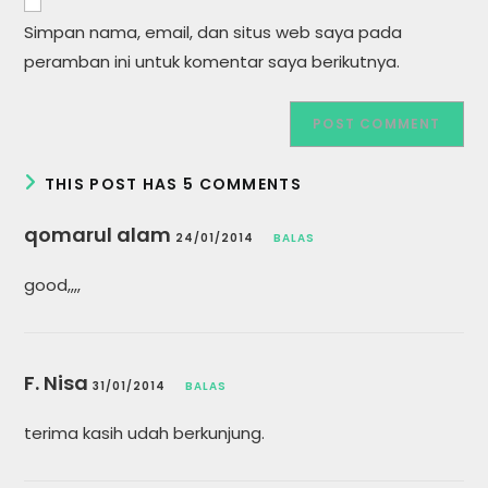
comment
URL
Simpan nama, email, dan situs web saya pada
(optional)
peramban ini untuk komentar saya berikutnya.
THIS POST HAS 5 COMMENTS
qomarul alam
24/01/2014
BALAS
good,,,,
F. Nisa
31/01/2014
BALAS
terima kasih udah berkunjung.