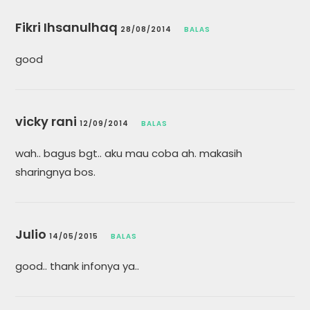
Fikri Ihsanulhaq
28/08/2014
BALAS
good
vicky rani
12/09/2014
BALAS
wah.. bagus bgt.. aku mau coba ah. makasih
sharingnya bos.
Julio
14/05/2015
BALAS
good.. thank infonya ya..