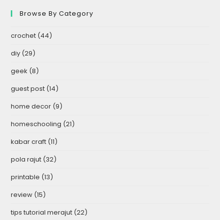
Browse By Category
crochet
(44)
diy
(29)
geek
(8)
guest post
(14)
home decor
(9)
homeschooling
(21)
kabar craft
(11)
pola rajut
(32)
printable
(13)
review
(15)
tips tutorial merajut
(22)