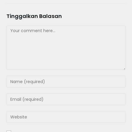
Tinggalkan Balasan
Comment
Enter
your
name
Enter
or
your
username
email
Enter
to
address
your
comment
to
website